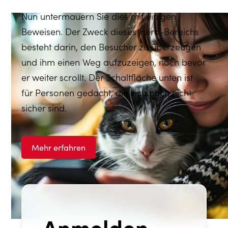
Nun untermauern Sie dies mit einigen
Beweisen. Der Zweck dieses Hero-Bereichs
besteht darin, den Besucher zu überzeugen
und ihm einen Weg aufzuzeigen, noch bevor
er weiter scrollt. Der Schaltfläche unten ist
für Personen gedacht, die sich noch nicht
sicher sind.
Mehr erfahren
Anmelden