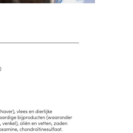
)
ver), vlees en dierlijke
taardige bijproducten (waaronder
 venkel), oliën en vetten, zaden
ucosamine, chondroïtinesulfaat.