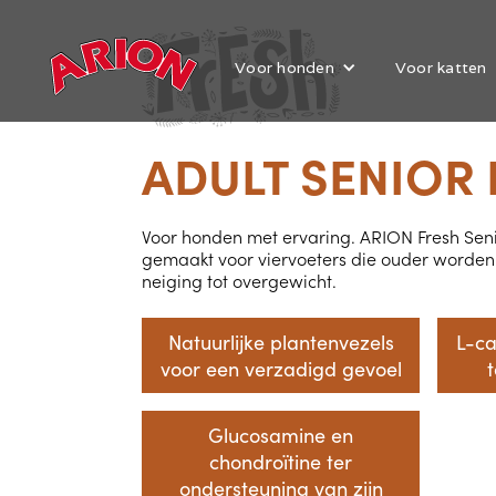
Voor honden
Voor katten
ADULT SENIOR 
Voor honden met ervaring. ARION Fresh Seni
gemaakt voor viervoeters die ouder worden
neiging tot overgewicht.
Natuurlijke plantenvezels
L-ca
voor een verzadigd gevoel
Glucosamine en
chondroïtine ter
ondersteuning van zijn