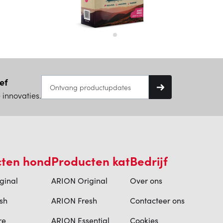
ef
 innovaties.
cten hond
Producten kat
Bedrijf
ginal
ARION Original
Over ons
sh
ARION Fresh
Contacteer ons
re
ARION Essential
Cookies