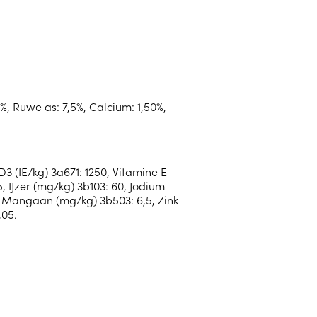
%, Ruwe as: 7,5%, Calcium: 1,50%,
D3 (IE/kg) 3a671: 1250, Vitamine E
, IJzer (mg/kg) 3b103: 60, Jodium
, Mangaan (mg/kg) 3b503: 6,5, Zink
,05.