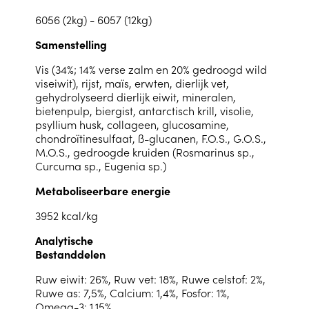
6056 (2kg) - 6057 (12kg)
Samenstelling
Vis (34%; 14% verse zalm en 20% gedroogd wild
viseiwit), rijst, maïs, erwten, dierlijk vet,
gehydrolyseerd dierlijk eiwit, mineralen,
bietenpulp, biergist, antarctisch krill, visolie,
psyllium husk, collageen, glucosamine,
chondroïtinesulfaat, ß-glucanen, F.O.S., G.O.S.,
M.O.S., gedroogde kruiden (Rosmarinus sp.,
Curcuma sp., Eugenia sp.)
Metaboliseerbare energie
3952 kcal/kg
Analytische
Bestanddelen
Ruw eiwit: 26%, Ruw vet: 18%, Ruwe celstof: 2%,
Ruwe as: 7,5%, Calcium: 1,4%, Fosfor: 1%,
Omega-3: 1,15%