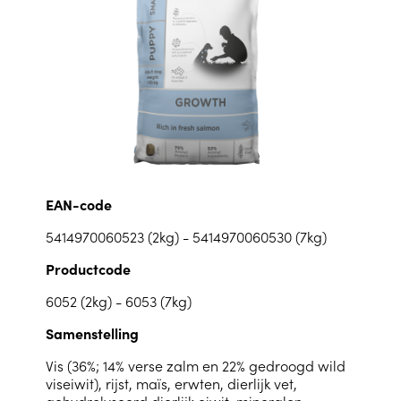
EAN-code
5414970060523 (2kg) - 5414970060530 (7kg)
Productcode
6052 (2kg) - 6053 (7kg)
Samenstelling
Vis (36%; 14% verse zalm en 22% gedroogd wild
viseiwit), rijst, maïs, erwten, dierlijk vet,
gehydrolyseerd dierlijk eiwit, mineralen,