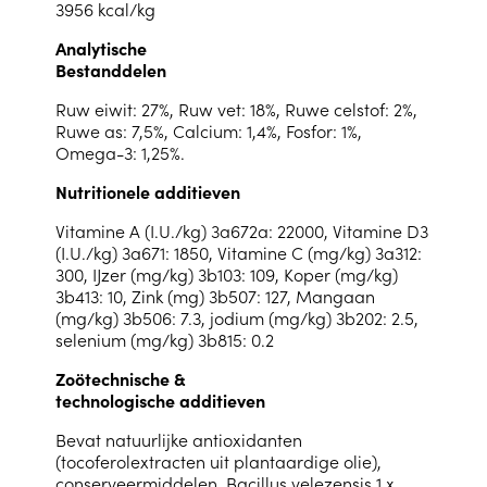
3956 kcal/kg
Analytische
Bestanddelen
Ruw eiwit: 27%, Ruw vet: 18%, Ruwe celstof: 2%,
Ruwe as: 7,5%, Calcium: 1,4%, Fosfor: 1%,
Omega-3: 1,25%.
Nutritionele additieven
Vitamine A (I.U./kg) 3a672a: 22000, Vitamine D3
(I.U./kg) 3a671: 1850, Vitamine C (mg/kg) 3a312:
300, IJzer (mg/kg) 3b103: 109, Koper (mg/kg)
3b413: 10, Zink (mg) 3b507: 127, Mangaan
(mg/kg) 3b506: 7.3, jodium (mg/kg) 3b202: 2.5,
selenium (mg/kg) 3b815: 0.2
Zoötechnische &
technologische additieven
Bevat natuurlijke antioxidanten
(tocoferolextracten uit plantaardige olie),
conserveermiddelen, Bacillus velezensis 1 x