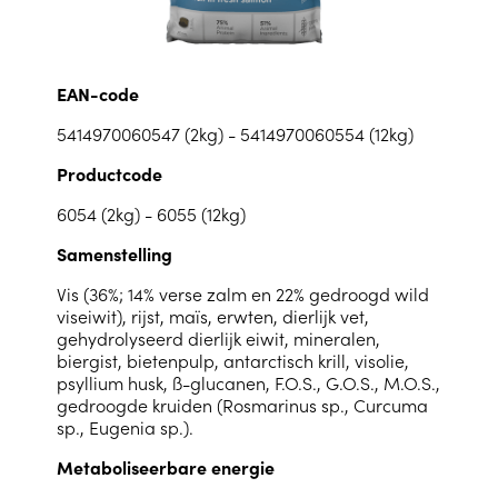
EAN-code
5414970060547 (2kg) - 5414970060554 (12kg)
Productcode
6054 (2kg) - 6055 (12kg)
Samenstelling
Vis (36%; 14% verse zalm en 22% gedroogd wild
viseiwit), rijst, maïs, erwten, dierlijk vet,
gehydrolyseerd dierlijk eiwit, mineralen,
biergist, bietenpulp, antarctisch krill, visolie,
psyllium husk, ß-glucanen, F.O.S., G.O.S., M.O.S.,
gedroogde kruiden (Rosmarinus sp., Curcuma
sp., Eugenia sp.).
Metaboliseerbare energie