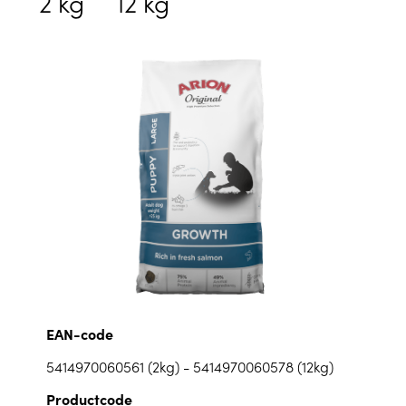
2 kg
12 kg
EAN-code
5414970060561 (2kg) - 5414970060578 (12kg)
Productcode