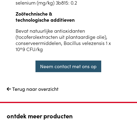
selenium (mg/kg) 3b815: 0.2
Zoötechnische &
technologische additieven
Bevat natuurlijke antioxidanten
(tocoferolextracten uit plantaardige olie),
conserveermiddelen, Bacillus velezensis 1 x
10^9 CFU/kg
Neem contact met ons op
Terug naar overzicht

ontdek meer producten