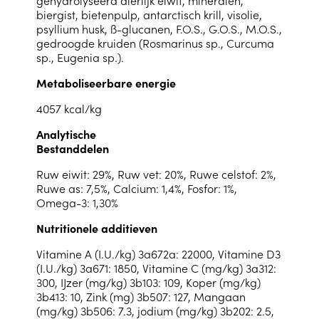
biergist, bietenpulp, antarctisch krill, visolie,
psyllium husk, ß-glucanen, F.O.S., G.O.S., M.O.S.,
gedroogde kruiden (Rosmarinus sp., Curcuma
sp., Eugenia sp.).
Metaboliseerbare energie
4057 kcal/kg
Analytische
Bestanddelen
Ruw eiwit: 29%, Ruw vet: 20%, Ruwe celstof: 2%,
Ruwe as: 7,5%, Calcium: 1,4%, Fosfor: 1%,
Omega-3: 1,30%
Nutritionele additieven
Vitamine A (I.U./kg) 3a672a: 22000, Vitamine D3
(I.U./kg) 3a671: 1850, Vitamine C (mg/kg) 3a312:
300, IJzer (mg/kg) 3b103: 109, Koper (mg/kg)
3b413: 10, Zink (mg) 3b507: 127, Mangaan
(mg/kg) 3b506: 7.3, jodium (mg/kg) 3b202: 2.5,