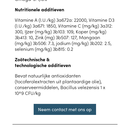
Nutritionele additieven
Vitamine A (I.U./kg) 3a672a: 22000, Vitamine D3
(I.U./kg) 3a671: 1850, Vitamine C (mg/kg) 3a312:
300, IJzer (mg/kg) 3b103: 109, Koper (mg/kg)
3b413: 10, Zink (mg) 3b507: 127, Mangaan
(mg/kg) 3b506: 7.3, jodium (mg/kg) 3b202: 2.5,
selenium (mg/kg) 3b815: 0.2
Zoötechnische &
technologische additieven
Bevat natuurlijke antioxidanten
(tocoferolextracten uit plantaardige olie),
conserveermiddelen, Bacillus velezensis 1 x
10^9 CFU/kg
Neem contact met ons op