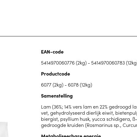
EAN-code
5414970060776 (2kg) - 5414970060783 (12kg
Productcode
6077 (2kg) - 6078 (12kg)
Samenstelling
Lam (36%; 14% vers lam en 22% gedroogd lamse
vet, gehydrolyseerd dierlijk eiwit, bietenpu
biergist, psyllium husk, yucca schidigera, ß-
gedroogde kruiden (Rosmarinus sp., Curcum
Metaboliseerbare energie