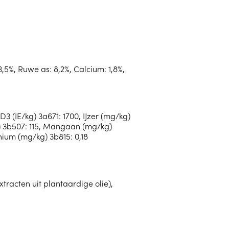
3,5%, Ruwe as: 8,2%, Calcium: 1,8%,
3 (IE/kg) 3a671: 1700, IJzer (mg/kg)
g) 3b507: 115, Mangaan (mg/kg)
nium (mg/kg) 3b815: 0,18
xtracten uit plantaardige olie),