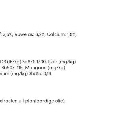
: 3,5%, Ruwe as: 8,2%, Calcium: 1,8%,
3 (IE/kg) 3a671: 1700, IJzer (mg/kg)
g) 3b507: 115, Mangaan (mg/kg)
nium (mg/kg) 3b815: 0,18
xtracten uit plantaardige olie),