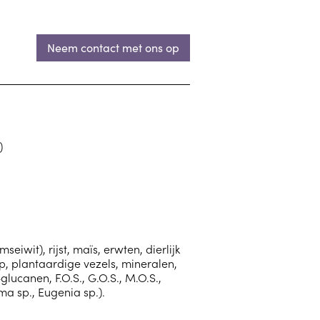
Neem contact met ons op
)
iwit), rijst, maïs, erwten, dierlijk
lp, plantaardige vezels, mineralen,
glucanen, F.O.S., G.O.S., M.O.S.,
a sp., Eugenia sp.).