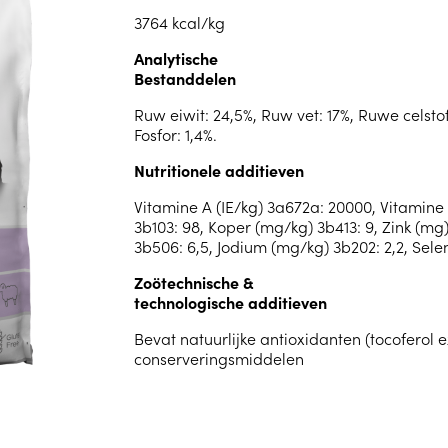
3764 kcal/kg
Analytische
Bestanddelen
Ruw eiwit: 24,5%, Ruw vet: 17%, Ruwe celstof
Fosfor: 1,4%.
Nutritionele additieven
Vitamine A (IE/kg) 3a672a: 20000, Vitamine D
3b103: 98, Koper (mg/kg) 3b413: 9, Zink (m
3b506: 6,5, Jodium (mg/kg) 3b202: 2,2, Sele
Zoötechnische &
technologische additieven
Bevat natuurlijke antioxidanten (tocoferol e
conserveringsmiddelen