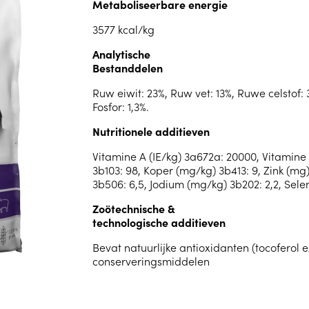
Metaboliseerbare energie
3577 kcal/kg
Analytische
Bestanddelen
Ruw eiwit: 23%, Ruw vet: 13%, Ruwe celstof: 
Fosfor: 1,3%.
Nutritionele additieven
Vitamine A (IE/kg) 3a672a: 20000, Vitamine D
3b103: 98, Koper (mg/kg) 3b413: 9, Zink (m
3b506: 6,5, Jodium (mg/kg) 3b202: 2,2, Sele
Zoötechnische &
technologische additieven
Bevat natuurlijke antioxidanten (tocoferol e
conserveringsmiddelen