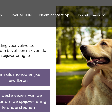
Over ARION
Neem contact op
Distributeurs
eding voor volwassen
 lam bevat een mix van de
spijsvertering te
am als monodierlijke
eiwitbron
 beste vezels van de
ur om de spijsvertering
te ondersteunen