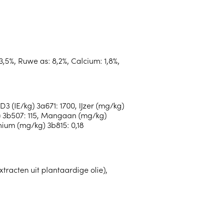
3,5%, Ruwe as: 8,2%, Calcium: 1,8%,
3 (IE/kg) 3a671: 1700, IJzer (mg/kg)
g) 3b507: 115, Mangaan (mg/kg)
nium (mg/kg) 3b815: 0,18
xtracten uit plantaardige olie),