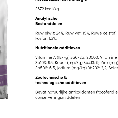
3672 kcal/kg
Analytische
Bestanddelen
Ruw eiwit: 24%, Ruw vet: 15%, Ruwe celstof: 
Fosfor: 1,3%.
Nutritionele additieven
Vitamine A (IE/kg) 3a672a: 20000, Vitamine D
3b103: 98, Koper (mg/kg) 3b413: 9, Zink (m
3b506: 6,5, Jodium (mg/kg) 3b202: 2,2, Sele
Zoötechnische &
technologische additieven
Bevat natuurlijke antioxidanten (tocoferol e
conserveringsmiddelen