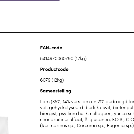
EAN-code
5414970060790 (12kg)
Productcode
6079 (12kg)
Samenstelling
Lam (35%; 14% vers lam en 21% gedroogd lamse
vet, gehydrolyseerd dierlijk eiwit, bietenpu
biergist, psyllium husk, collageen, yucca s
chondroïtinesulfaat, ß-glucanen, F.O.S., G.
(Rosmarinus sp., Curcuma sp., Eugenia sp.)