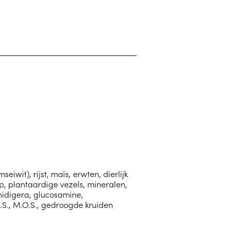
iwit), rijst, maïs, erwten, dierlijk
lp, plantaardige vezels, mineralen,
chidigera, glucosamine,
O.S., M.O.S., gedroogde kruiden