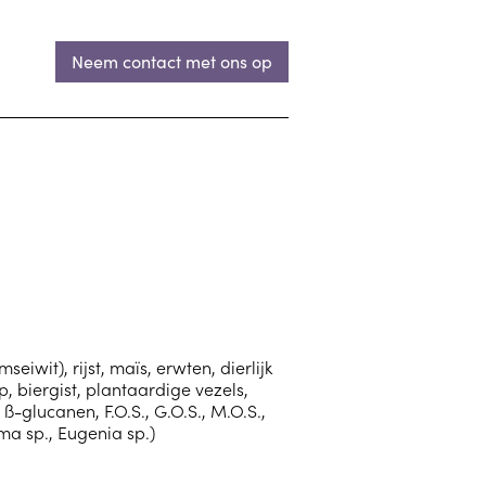
Neem contact met ons op
iwit), rijst, maïs, erwten, dierlijk
p, biergist, plantaardige vezels,
ß-glucanen, F.O.S., G.O.S., M.O.S.,
a sp., Eugenia sp.)