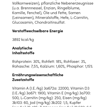
Vollkornweizen), pflanzliche Nebenerzeugnisse
(u.a. Brennnessel, Enzian, Ringelblume,
Kamille, Fenchel), Öle und Fette, Samen
(Leinsamen), Mineralstoffe, Hefe, L-Carnitin,
Glucosamin, Chondroitinsulfat.
Verstoffwechselbare Energie
3892 kcal/kg
Analytische
Inhaltsstoffe
Rohprotein: 30%, Rohfett: 18%, Rohfaser: 3%,
Rohasche: 7,5%, Kalzium: 1,60%, Phosphor: 1,15%
Ernährungswissenschaftliche
Zusatzstoffe
Vitamin A (I.E./kg) 3a672a: 22000, Vitamin D3
(I.E./kg) 3a671: 1900, Vitamin E (mg/kg) 3a700:
500, L-Carnitin (mg/kg): 250, Eisen (mg/kg)
3b103: 60, Jod (mg/kg) 3b202: 1,5, Kupfer
(mg/kg) 3b405: 7, Mangan (mg/kg) 3b503: 6,5,