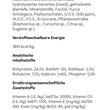
hydrolysiertes tierisches Eiweiß, getrocknete
Bierhefe, Mineralstoffe, Fischöl, Yucca
Schidigera, Psylliumschalen, G.O.S. (500 ppm),
M.O.S., F.O.S., ß-Glucane, Pflanzenextrakte
(Rosmarinus sp., Curcuma sp., Citrus sp.,
Eugenia sp.)
Verstoffwechselbare Energie
3615 kcal/kg
Analytische
Inhaltsstoffe
Rohprotein: 24,5%, Rohfett: 12%, Rohfaser: 2,5%,
Rohasche: 7,5%, Kalzium: 1,40%, Phosphor: 0,9%
Ernährungswissenschaftliche
Zusatzstoffe
Vitamin A (I.E./kg) 3a672a: 20000, Vitamin D3
(I.E./kg) 3a671: 1700, Vitamin E (mg/kg) 3a700:
300, Eisen (mg/kg) 3b103: 85, Jod (mg/kg)