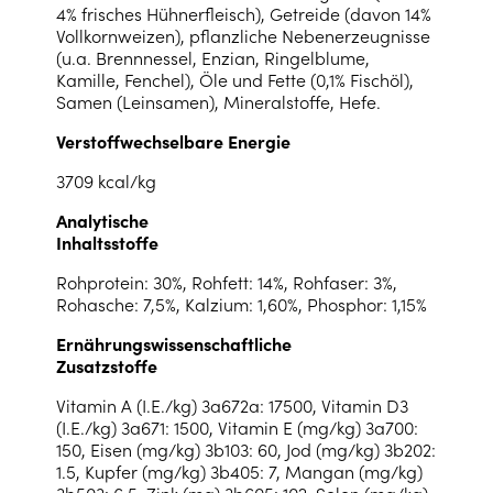
4% frisches Hühnerfleisch), Getreide (davon 14%
Vollkornweizen), pflanzliche Nebenerzeugnisse
(u.a. Brennnessel, Enzian, Ringelblume,
Kamille, Fenchel), Öle und Fette (0,1% Fischöl),
Samen (Leinsamen), Mineralstoffe, Hefe.
Verstoffwechselbare Energie
3709 kcal/kg
Analytische
Inhaltsstoffe
Rohprotein: 30%, Rohfett: 14%, Rohfaser: 3%,
Rohasche: 7,5%, Kalzium: 1,60%, Phosphor: 1,15%
Ernährungswissenschaftliche
Zusatzstoffe
Vitamin A (I.E./kg) 3a672a: 17500, Vitamin D3
(I.E./kg) 3a671: 1500, Vitamin E (mg/kg) 3a700:
150, Eisen (mg/kg) 3b103: 60, Jod (mg/kg) 3b202:
1.5, Kupfer (mg/kg) 3b405: 7, Mangan (mg/kg)
3b503: 6.5, Zink (mg) 3b605: 102, Selen (mg/kg)