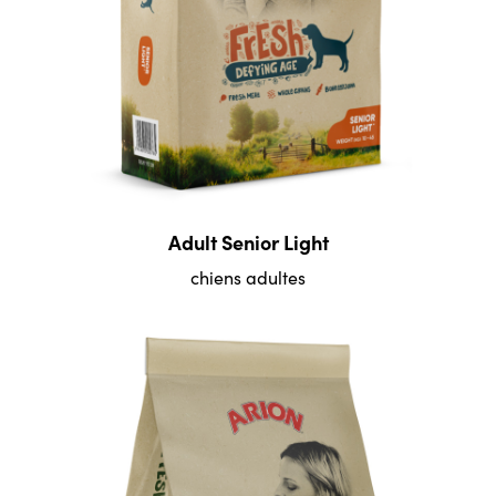
Adult Senior Light
chiens adultes