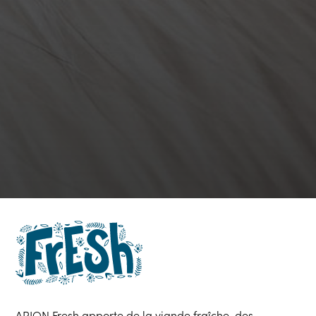
ARION Fresh apporte de la viande fraîche, des