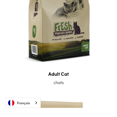
Adult Cat
chats
Français