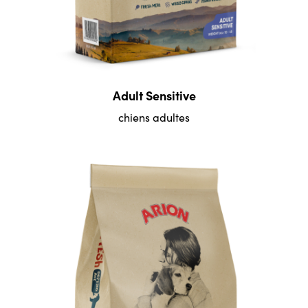
Adult Sensitive
chiens adultes