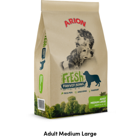
Adult Medium Large