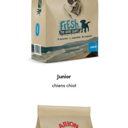
Junior
chiens chiot