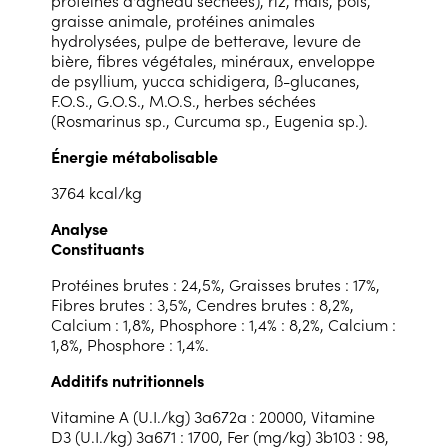
graisse animale, protéines animales
hydrolysées, pulpe de betterave, levure de
bière, fibres végétales, minéraux, enveloppe
de psyllium, yucca schidigera, ß-glucanes,
F.O.S., G.O.S., M.O.S., herbes séchées
(Rosmarinus sp., Curcuma sp., Eugenia sp.).
Énergie métabolisable
3764 kcal/kg
Analyse
Constituants
Protéines brutes : 24,5%, Graisses brutes : 17%,
Fibres brutes : 3,5%, Cendres brutes : 8,2%,
Calcium : 1,8%, Phosphore : 1,4% : 8,2%, Calcium :
1,8%, Phosphore : 1,4%.
Additifs nutritionnels
Vitamine A (U.I./kg) 3a672a : 20000, Vitamine
D3 (U.I./kg) 3a671 : 1700, Fer (mg/kg) 3b103 : 98,