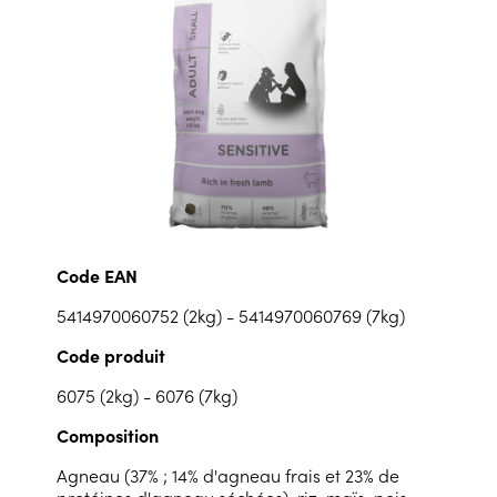
Code EAN
5414970060752 (2kg) - 5414970060769 (7kg)
Code produit
6075 (2kg) - 6076 (7kg)
Composition
Agneau (37% ; 14% d'agneau frais et 23% de
protéines d'agneau séchées), riz, maïs, pois,