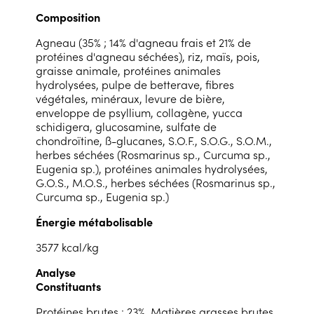
Composition
Agneau (35% ; 14% d'agneau frais et 21% de
protéines d'agneau séchées), riz, maïs, pois,
graisse animale, protéines animales
hydrolysées, pulpe de betterave, fibres
végétales, minéraux, levure de bière,
enveloppe de psyllium, collagène, yucca
schidigera, glucosamine, sulfate de
chondroïtine, ß-glucanes, S.O.F., S.O.G., S.O.M.,
herbes séchées (Rosmarinus sp., Curcuma sp.,
Eugenia sp.), protéines animales hydrolysées,
G.O.S., M.O.S., herbes séchées (Rosmarinus sp.,
Curcuma sp., Eugenia sp.)
Énergie métabolisable
3577 kcal/kg
Analyse
Constituants
Protéines brutes : 23%, Matières grasses brutes