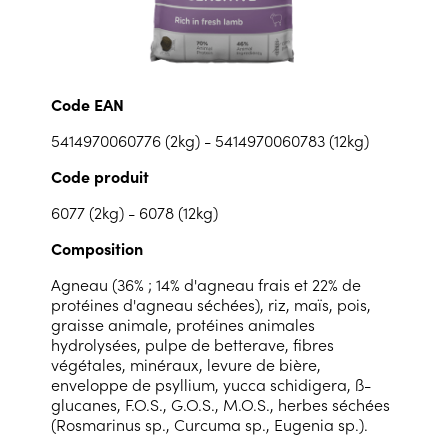
Code EAN
5414970060776 (2kg) - 5414970060783 (12kg)
Code produit
6077 (2kg) - 6078 (12kg)
Composition
Agneau (36% ; 14% d'agneau frais et 22% de
protéines d'agneau séchées), riz, maïs, pois,
graisse animale, protéines animales
hydrolysées, pulpe de betterave, fibres
végétales, minéraux, levure de bière,
enveloppe de psyllium, yucca schidigera, ß-
glucanes, F.O.S., G.O.S., M.O.S., herbes séchées
(Rosmarinus sp., Curcuma sp., Eugenia sp.).