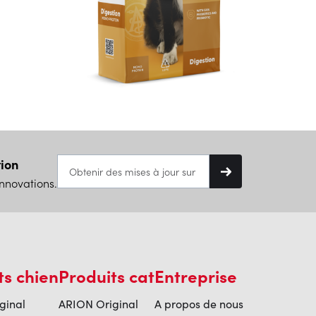
tion
nnovations.
ts chien
Produits cat
Entreprise
ginal
ARION Original
A propos de nous