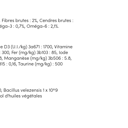
, Fibres brutes : 2%, Cendres brutes :
éga-3 : 0,7%, Oméga-6 : 2,1%.
e D3 (U.I./kg) 3a671 : 1700, Vitamine
 300, Fer (mg/kg) 3b103 : 85, Iode
: 8, Manganèse (mg/kg) 3b506 : 5.8,
5 : 0,16, Taurine (mg/kg) : 500
0, Bacillus velezensis 1 x 10^9
ol d'huiles végétales