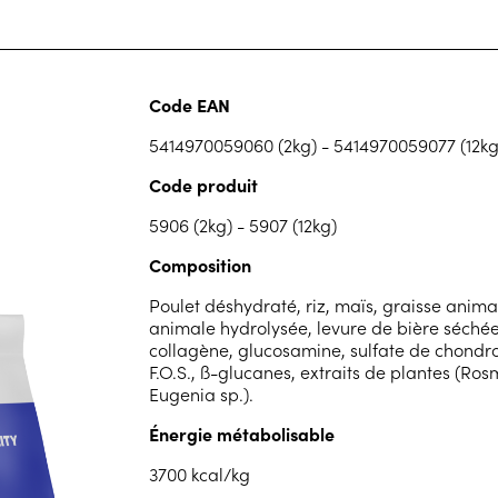
Code EAN
5414970059060 (2kg) - 5414970059077 (12kg
Code produit
5906 (2kg) - 5907 (12kg)
Composition
Poulet déshydraté, riz, maïs, graisse anima
animale hydrolysée, levure de bière séchée
collagène, glucosamine, sulfate de chondroï
F.O.S., ß-glucanes, extraits de plantes (Ros
Eugenia sp.).
Énergie métabolisable
3700 kcal/kg