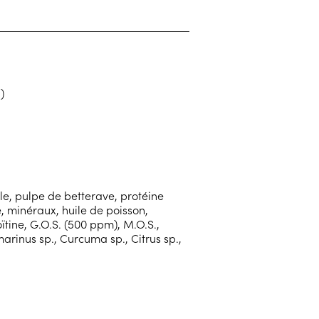
)
le, pulpe de betterave, protéine
, minéraux, huile de poisson,
tine, G.O.S. (500 ppm), M.O.S.,
marinus sp., Curcuma sp., Citrus sp.,