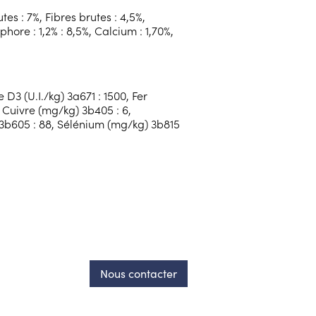
es : 7%, Fibres brutes : 4,5%,
hore : 1,2% : 8,5%, Calcium : 1,70%,
 D3 (U.I./kg) 3a671 : 1500, Fer
, Cuivre (mg/kg) 3b405 : 6,
3b605 : 88, Sélénium (mg/kg) 3b815
Nous contacter