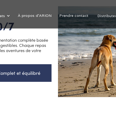
À propos d'ARION
Prendre contact
ats
Distribute
0/7
imentation complète basée
igestibles. Chaque repas
 les aventures de votre
omplet et équilibré