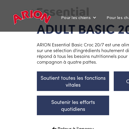
Pour les chiens
Pour les ch
ADULT BASIC 2
ARION Essential Basic Croc 20/7 est une al
sur une sélection d'ingrédients hautement d
répond à tous les besoins nutritionnels pour
compagnon à quatre pattes.
Soutient toutes les fonctions
C
vitales
Soutenir les efforts
quotidiens
Retour à l'aperçu
