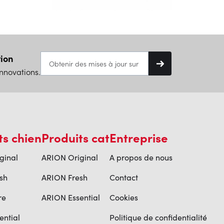
tion
nnovations.
ts chien
Produits cat
Entreprise
ginal
ARION Original
A propos de nous
sh
ARION Fresh
Contact
re
ARION Essential
Cookies
ential
Politique de confidentialité